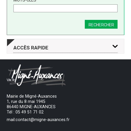
MOTS-CLÉS
RECHERCHER
ACCÈS
RAPIDE
DROITS ET
DÉMARCHES
PAIEMENT
DÉMARCHES
EN LIGNE
EN LIGNE
Mairie de Migné-Auxances
1, rue du 8 mai 1945
86440 MIGNE-AUXANCES
Tél : 05 49 51 71 02
mail:contact@migne-auxances.fr
SERVICES
LIEUX ET
ACCUEIL
PUBLICS
ÉQUIPEMENTS
DE LOISIRS