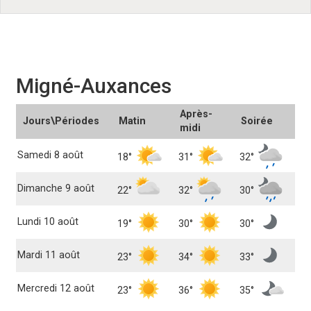
Migné-Auxances
Après-
Jours\Périodes
Matin
Soirée
midi
Samedi 8 août
18°
31°
32°
Dimanche 9 août
22°
32°
30°
Lundi 10 août
19°
30°
30°
Mardi 11 août
23°
34°
33°
Mercredi 12 août
23°
36°
35°