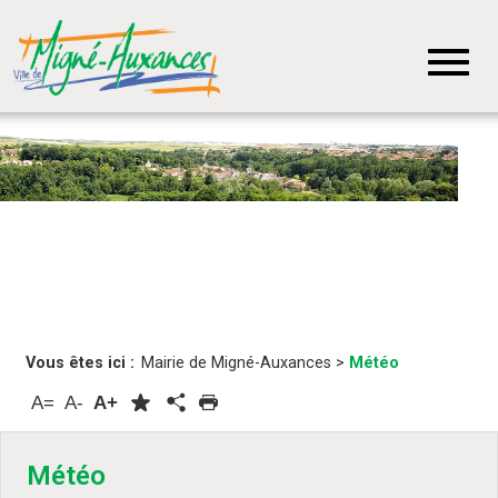
Vous êtes ici :
Mairie de Migné-Auxances
>
Météo
A=
A-
A+
Météo