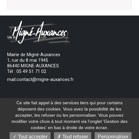
Mairie de Migné-Auxances
1, rue du 8 mai 1945
86440 MIGNE-AUXANCES
Tél : 05 49 51 71 02
mail:contact@migne-auxances.fr
Ouverture du lundi au vendredi de 8h30 à 12h
Ce site fait appel à des services tiers qui pour certains
et de 13h30 à 17h00.
déposent des cookies. Vous avez la possibilité de les
accepter, les refuser ou les personnaliser. Vous pouvez
Nous contacter
modifier votre choix à tout moment via l'onglet 'Gestion des
Réalisation
cookies' en bas à droite de votre écran.
Tout accepter
Tout refuser
Personnaliser