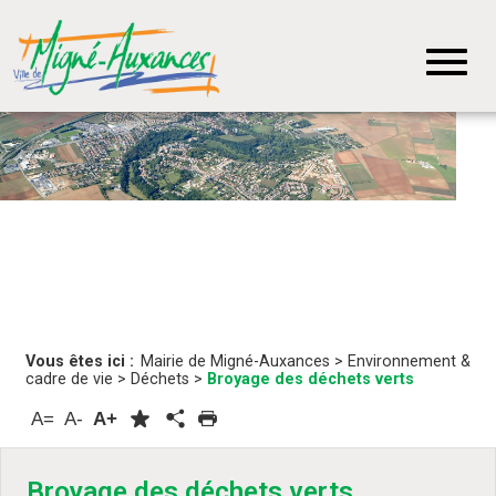
Vous êtes ici :
Mairie de Migné-Auxances
>
Environnement &
cadre de vie
>
Déchets
>
Broyage des déchets verts
A=
A-
A+
Broyage des déchets verts