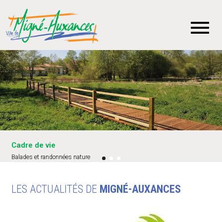
Cadre de vie
Histoire et patrimoine
Cadre de vie
Balades et randonnées nature
Château d'Auxances
Charte Terre Saine - Votre commune sans pesticide
LES ACTUALITÉS DE
MIGNÉ-AUXANCES