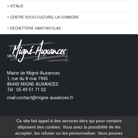
>
VITALIS
>
CENTRE SOCIO-CULTUREL LA COMBERIE
>
DÉCHETTERIE SAINT-NICOLAS
Mairie de Migné-Auxances
1, rue du 8 mai 1945
86440 MIGNE-AUXANCES
Tél : 05 49 51 71 02
mail:contact@migne-auxances.fr
Ouverture du lundi au vendredi de 8h30 à 12h
Ce site fait appel à des services tiers qui pour certains
et de 13h30 à 17h00.
déposent des cookies. Vous avez la possibilité de les
accepter, les refuser ou les personnaliser. Vous pouvez
Nous contacter