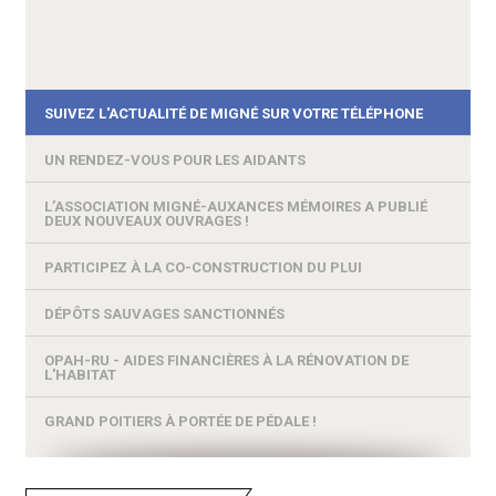
...
« Les Lourdines – une longue histoire » est le fruit de 40
PLUi, toutes et tous concerné(e)s !LE PLUI, C'EST QUOI ?Le
La commune recherche systématiquement les auteurs des
années de recherches d’archives, de témoignages et...
PLUi (Plan Local d'Urbanisme Intercommunal) est un...
dépôts sauvages et porte plainte lorsqu'ils sont
identifiés.Le...
SUIVEZ L'ACTUALITÉ DE MIGNÉ SUR VOTRE TÉLÉPHONE
UN RENDEZ-VOUS POUR LES AIDANTS
L’ASSOCIATION MIGNÉ-AUXANCES MÉMOIRES A PUBLIÉ
DEUX NOUVEAUX OUVRAGES !
PARTICIPEZ À LA CO-CONSTRUCTION DU PLUI
DÉPÔTS SAUVAGES SANCTIONNÉS
OPAH-RU - AIDES FINANCIÈRES À LA RÉNOVATION DE
L'HABITAT
GRAND POITIERS À PORTÉE DE PÉDALE !