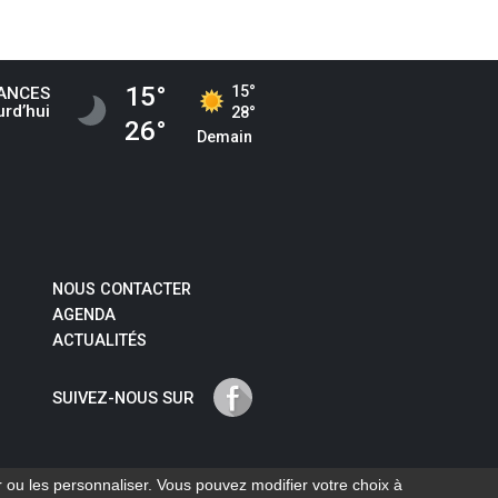
15°
15°
ANCES
urd’hui
28°
OITS ET
DÉMARCHES
PAIEMENT
26°
Demain
MARCHES
EN LIGNE
EN LIGNE
ERVICES
LIEUX ET
ACCUEIL
UBLICS
ÉQUIPEMENTS
DE LOISIRS
NOUS CONTACTER
AGENDA
ACTUALITÉS
MENUS
NOUS
SUIVEZ-NOUS SUR
OLAIRES
CONTACTER
er ou les personnaliser. Vous pouvez modifier votre choix à