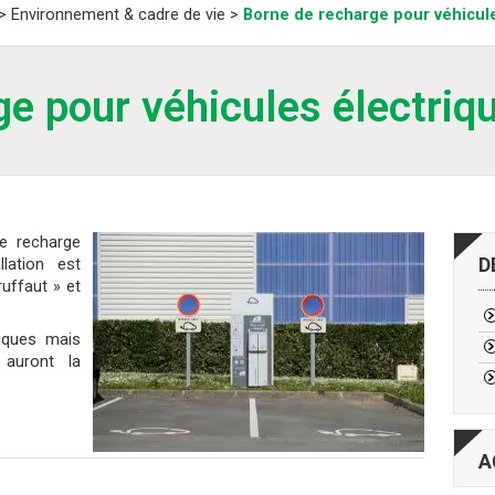
>
Environnement & cadre de vie
>
Borne de recharge pour véhicul
ge pour véhicules électriq
e recharge
D
llation est
ruffaut » et
riques mais
 auront la
A