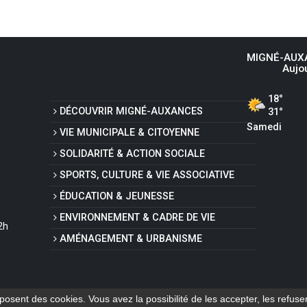
MIGNÉ-AUX
Aujo
DR
DÉ
18°
DÉCOUVRIR
MIGNÉ-AUXANCES
31°
Samedi
VIE MUNICIPALE
& CITOYENNE
SOLIDARITÉ
& ACTION SOCIALE
S
P
SPORTS, CULTURE
& VIE ASSOCIATIVE
ÉDUCATION
& JEUNESSE
ENVIRONNEMENT
& CADRE DE VIE
2h
AMÉNAGEMENT
& URBANISME
SC
déposent des cookies. Vous avez la possibilité de les accepter, les refus