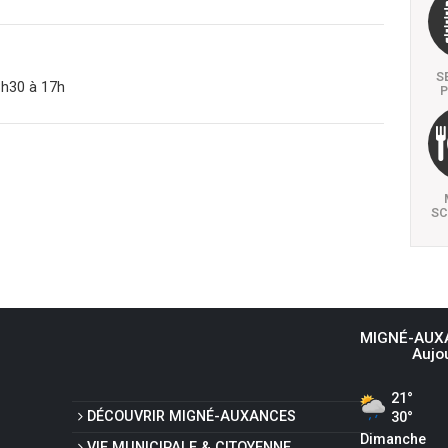
S
3h30 à 17h
P
SC
MIGNÉ-AUX
Aujo
21°
DÉCOUVRIR
MIGNÉ-AUXANCES
30°
Dimanche
VIE MUNICIPALE
& CITOYENNE