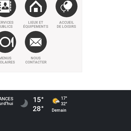
ERVICES
LIEUX ET
ACCUEIL
UBLICS
ÉQUIPEMENTS
DE LOISIRS
MENUS
NOUS
OLAIRES
CONTACTER
15°
17°
ANCES
urd’hui
32°
28°
Demain