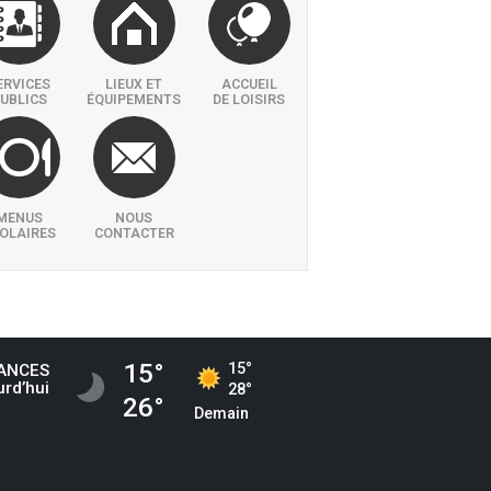
ERVICES
LIEUX ET
ACCUEIL
UBLICS
ÉQUIPEMENTS
DE LOISIRS
MENUS
NOUS
OLAIRES
CONTACTER
15°
15°
ANCES
urd’hui
28°
26°
Demain