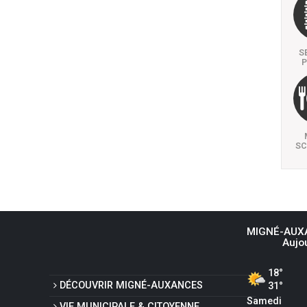
S
P
SC
MIGNÉ-AUX
Aujo
18°
DÉCOUVRIR
MIGNÉ-AUXANCES
31°
Samedi
VIE MUNICIPALE
& CITOYENNE