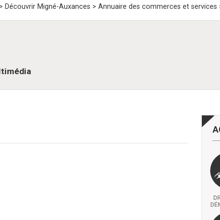
>
Découvrir Migné-Auxances
>
Annuaire des commerces et services
ltimédia
A
DR
DÉ