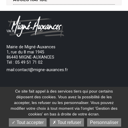
DROITS ET
DÉMARCHES
PAIEMENT
DÉMARCHES
EN LIGNE
EN LIGNE
Mairie de Migné-Auxances
1, rue du 8 mai 1945
86440 MIGNE-AUXANCES
Tél : 05 49 51 71 02
mail:contact@migne-auxances.fr
SERVICES
LIEUX ET
ACCUEIL
PUBLICS
ÉQUIPEMENTS
DE LOISIRS
Ouverture du lundi au vendredi de 8h30 à 12h
Ce site fait appel à des services tiers qui pour certains
et de 13h30 à 17h00.
déposent des cookies. Vous avez la possibilité de les
accepter, les refuser ou les personnaliser. Vous pouvez
Nous contacter
MENUS
NOUS
modifier votre choix à tout moment via l'onglet 'Gestion des
SCOLAIRES
CONTACTER
Réalisation
cookies' en bas à droite de votre écran.
Tout accepter
Tout refuser
Personnaliser