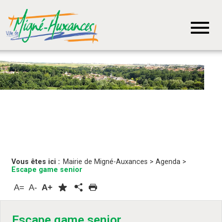
Vous êtes ici :
Mairie de Migné-Auxances
>
Agenda
>
Escape game senior
A=
A-
A+
Escape game senior